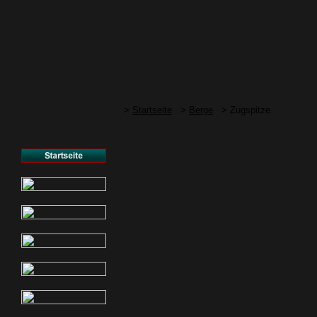
>
Startseite
>
Berge
> Zugspitze